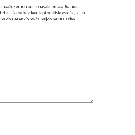
alkapallokerhon uusi päävalmentaja Joaquín
un aikana käydään läpi pelillisiä asioita, sekä
ana on tietenkin myös paljon muuta asiaa.