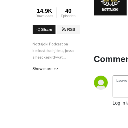
14.9K
40
Downloads
Episodes
Share
RSS
Nottajoki Podcast on 
keskusteluohjelma, jossa 
Comment
aiheet keskittyvät 
jalkapalloon ja sen ympärillä 
Show more >>
tapahtuviin asioihin 
Seinäjoen Jalkapallokerhon 
näkökulmasta. Juontajina 
SJK:n mediavastaava ja 
kannattajien SLO Lari Paski, 
Log in 
sekä englantilainen 
seinäjokelaistunut 
jalkapallofani ja yrittäjä 
Mark Wiltshear.