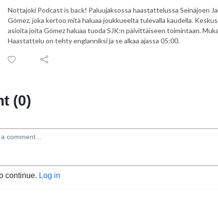
Nottajoki Podcast is back! Paluujaksossa haastattelussa Seinäjoen J
Gómez, joka kertoo mitä haluaa joukkueelta tulevalla kaudella. Keskustel
asioita joita Gómez haluaa tuoda SJK:n päivittäiseen toimintaan. Muk
Haastattelu on tehty englanniksi ja se alkaa ajassa 05:00.
 (0)
to continue.
Log in