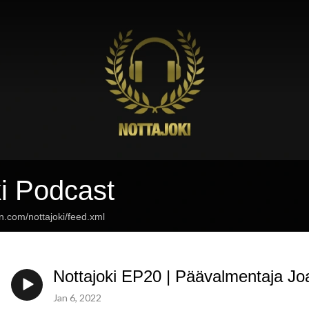
ki Podcast
n.com/nottajoki/feed.xml
Nottajoki EP20 | Päävalmentaja J
Jan 6, 2022